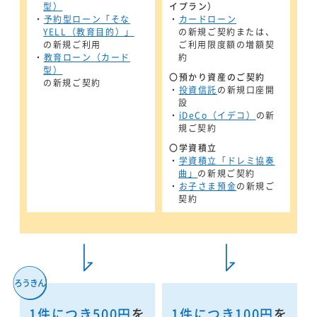
型）
イプラン）
・
予約型ローン「そな
・
カードローン
YELL（教育目的）」
の新規ご契約または、
の新規ご利用
ご利用限度額の増額契
・
教育ローン（カード
約
型）
〇預かり資産のご契約
の新規ご契約
・
投資信託
の新規口座開
設
・
iDeCo（イデコ）
の新
規ご契約
〇学資積立
・
学資積立「ドレミ協奏
曲」
の新規ご契約
・
お子さま預金
の新規ご
契約
1件につき500円
を
1件につき100円
を