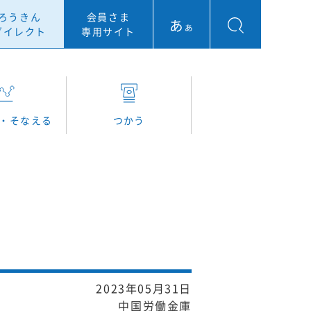
ろうきん
会員さま
ダイレクト
専用サイト
・そなえる
つかう
2023年05月31日
中国労働金庫