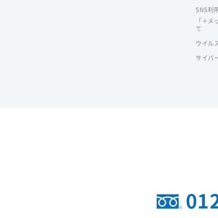
SNS利
「＋メ
て
ウイル
サイバ