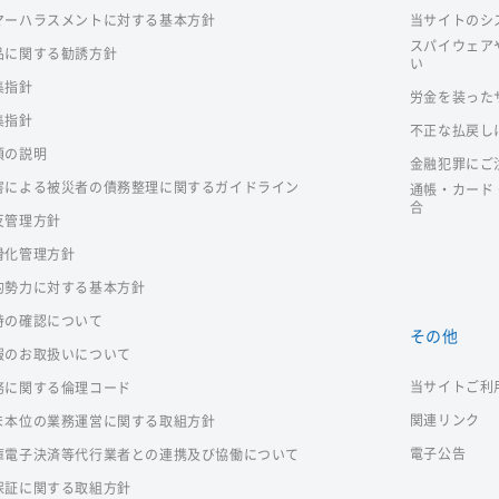
マーハラスメントに対する基本方針
当サイトのシ
スパイウェア
品に関する勧誘方針
い
集指針
労金を装った
集指針
不正な払戻し
項の説明
金融犯罪にご
害による被災者の債務整理に関するガイドライン
通帳・カード
合
反管理方針
滑化管理方針
的勢力に対する基本方針
時の確認について
その他
報のお取扱いについて
当サイトご利
務に関する倫理コード
関連リンク
ま本位の業務運営に関する取組方針
電子公告
庫電子決済等代行業者との連携及び協働について
保証に関する取組方針