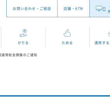
お問い
合わせ
・
ご相談
店舗
・
ATM
かりる
ためる
運用する
0回通常総会開催のご通知