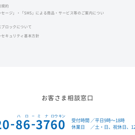
用規約
ッセージ」・「SMS」による商品・サービス等のご案内につい
スブロックについて
ーセキュリティ基本方針
お客さま相談窓口
受付時間
／平日9時～18時
休業日
／土・日、祝休日、12